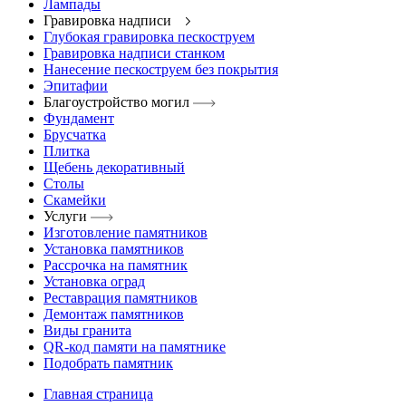
Лампады
Гравировка надписи
Глубокая гравировка пескоструем
Гравировка надписи станком
Нанесение пескоструем без покрытия
Эпитафии
Благоустройство могил
Фундамент
Брусчатка
Плитка
Щебень декоративный
Столы
Скамейки
Услуги
Изготовление памятников
Установка памятников
Рассрочка на памятник
Установка оград
Реставрация памятников
Демонтаж памятников
Виды гранита
QR-код памяти на памятнике
Подобрать памятник
Главная страница