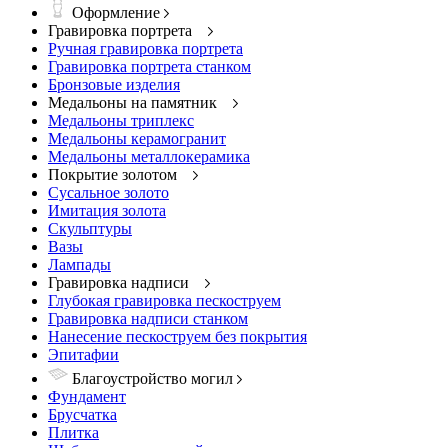
Оформление
Гравировка портрета
Ручная гравировка портрета
Гравировка портрета станком
Бронзовые изделия
Медальоны на памятник
Медальоны триплекс
Медальоны керамогранит
Медальоны металлокерамика
Покрытие золотом
Сусальное золото
Имитация золота
Скульптуры
Вазы
Лампады
Гравировка надписи
Глубокая гравировка пескоструем
Гравировка надписи станком
Нанесение пескоструем без покрытия
Эпитафии
Благоустройство могил
Фундамент
Брусчатка
Плитка