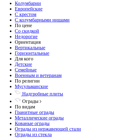
Колумбарии
Европейские
С крестом
С колумбарными нишами
По цене
Со скидкой
Недорогие
Ориентация
Вертикальные
Горизонтальные
Для кого
Детские
Семейные
Военным и ветеранам
По религии
Мусульманские
Надгробные плиты
Ограды
По видам
Гранитные ограды
Металлические ограды
Кованые ограды
Ограды из нержавеющей стали
Ограды из стекла