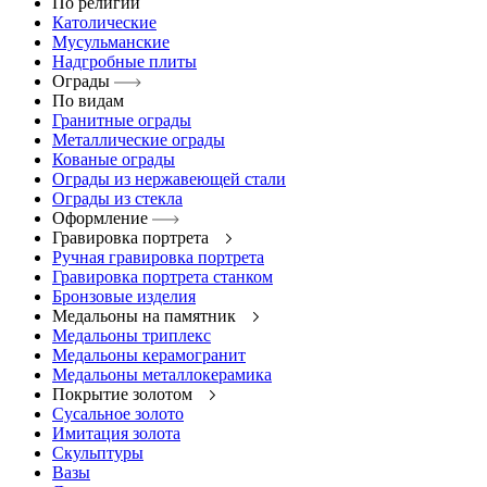
По религии
Католические
Мусульманские
Надгробные плиты
Ограды
По видам
Гранитные ограды
Металлические ограды
Кованые ограды
Ограды из нержавеющей стали
Ограды из стекла
Оформление
Гравировка портрета
Ручная гравировка портрета
Гравировка портрета станком
Бронзовые изделия
Медальоны на памятник
Медальоны триплекс
Медальоны керамогранит
Медальоны металлокерамика
Покрытие золотом
Сусальное золото
Имитация золота
Скульптуры
Вазы