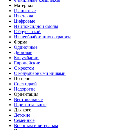
Фамильные комплексы
Материал
Гранитные
Из стекла
Цифровые
Из эпоксидной смолы
С брусчаткой
Из необработанного гранита
Форма
Одиночные
Двойные
Колумбарии
Европейские
С крестом
С колумбарными нишами
По цене
Со скидкой
Недорогие
Ориентация
Вертикальные
Горизонтальные
Для кого
Детские
Семейные
Военным и ветеранам