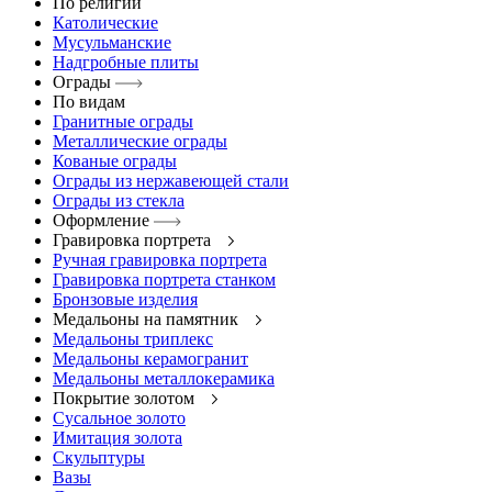
По религии
Католические
Мусульманские
Надгробные плиты
Ограды
По видам
Гранитные ограды
Металлические ограды
Кованые ограды
Ограды из нержавеющей стали
Ограды из стекла
Оформление
Гравировка портрета
Ручная гравировка портрета
Гравировка портрета станком
Бронзовые изделия
Медальоны на памятник
Медальоны триплекс
Медальоны керамогранит
Медальоны металлокерамика
Покрытие золотом
Сусальное золото
Имитация золота
Скульптуры
Вазы