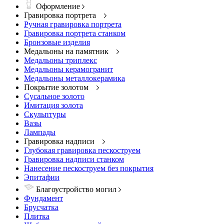
Оформление
Гравировка портрета
Ручная гравировка портрета
Гравировка портрета станком
Бронзовые изделия
Медальоны на памятник
Медальоны триплекс
Медальоны керамогранит
Медальоны металлокерамика
Покрытие золотом
Сусальное золото
Имитация золота
Скульптуры
Вазы
Лампады
Гравировка надписи
Глубокая гравировка пескоструем
Гравировка надписи станком
Нанесение пескоструем без покрытия
Эпитафии
Благоустройство могил
Фундамент
Брусчатка
Плитка