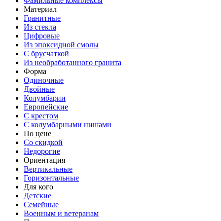
Фамильные комплексы
Материал
Гранитные
Из стекла
Цифровые
Из эпоксидной смолы
С брусчаткой
Из необработанного гранита
Форма
Одиночные
Двойные
Колумбарии
Европейские
С крестом
С колумбарными нишами
По цене
Со скидкой
Недорогие
Ориентация
Вертикальные
Горизонтальные
Для кого
Детские
Семейные
Военным и ветеранам