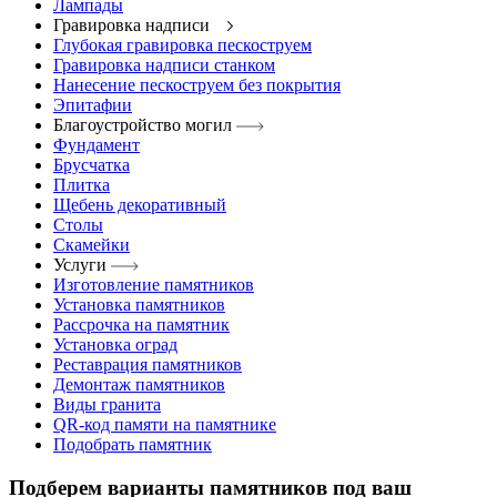
Лампады
Гравировка надписи
Глубокая гравировка пескоструем
Гравировка надписи станком
Нанесение пескоструем без покрытия
Эпитафии
Благоустройство могил
Фундамент
Брусчатка
Плитка
Щебень декоративный
Столы
Скамейки
Услуги
Изготовление памятников
Установка памятников
Рассрочка на памятник
Установка оград
Реставрация памятников
Демонтаж памятников
Виды гранита
QR-код памяти на памятнике
Подобрать памятник
Подберем варианты памятников под ваш