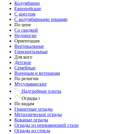
Колумбарии
Европейские
С крестом
С колумбарными нишами
По цене
Со скидкой
Недорогие
Ориентация
Вертикальные
Горизонтальные
Для кого
Детские
Семейные
Военным и ветеранам
По религии
Мусульманские
Надгробные плиты
Ограды
По видам
Гранитные ограды
Металлические ограды
Кованые ограды
Ограды из нержавеющей стали
Ограды из стекла