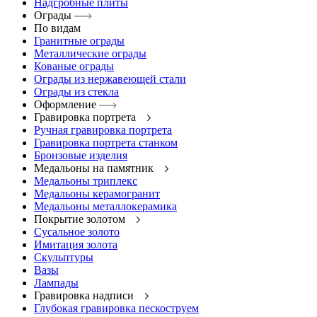
Надгробные плиты
Ограды
По видам
Гранитные ограды
Металлические ограды
Кованые ограды
Ограды из нержавеющей стали
Ограды из стекла
Оформление
Гравировка портрета
Ручная гравировка портрета
Гравировка портрета станком
Бронзовые изделия
Медальоны на памятник
Медальоны триплекс
Медальоны керамогранит
Медальоны металлокерамика
Покрытие золотом
Сусальное золото
Имитация золота
Скульптуры
Вазы
Лампады
Гравировка надписи
Глубокая гравировка пескоструем