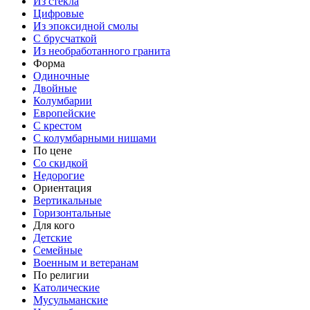
Из стекла
Цифровые
Из эпоксидной смолы
С брусчаткой
Из необработанного гранита
Форма
Одиночные
Двойные
Колумбарии
Европейские
С крестом
С колумбарными нишами
По цене
Со скидкой
Недорогие
Ориентация
Вертикальные
Горизонтальные
Для кого
Детские
Семейные
Военным и ветеранам
По религии
Католические
Мусульманские