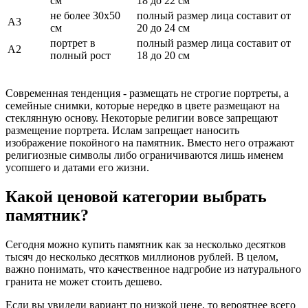
см
18 до 22 см
не более 30х50
полный размер лица составит от
А3
см
20 до 24 см
портрет в
полный размер лица составит от
А2
полный рост
18 до 20 см
Современная тенденция - размещать не строгие портреты, а
семейные снимки, которые нередко в цвете размещают на
стеклянную основу. Некоторые религии вовсе запрещают
размещение портрета. Ислам запрещает наносить
изображение покойного на памятник. Вместо него отражают
религиозные символы либо ограничиваются лишь именем
усопшего и датами его жизни.
Какой ценовой категории выбрать
памятник?
Сегодня можно купить памятник как за несколько десятков
тысяч до несколько десятков миллионов рублей. В целом,
важно понимать, что качественное надгробие из натурального
гранита не может стоить дешево.
Если вы увидели вариант по низкой цене, то вероятнее всего