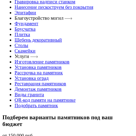
Гравировка надписи станком
Нанесение пескоструем без покрытия
Эпитафии
Благоустройство могил
Фундамент
Брусчатка
Плитка
Щебень декоративный
Столы
Скамейки
Услуги
Изготовление памятников
Установка памятников
Рассрочка на памятник
Установка оград
Реставрация памятников
Демонтаж памятников
Виды гранита
QR-код памяти на памятнике
Подобрать памятник
Подберем варианты памятников под ваш
бюджет
от
150 000
руб.