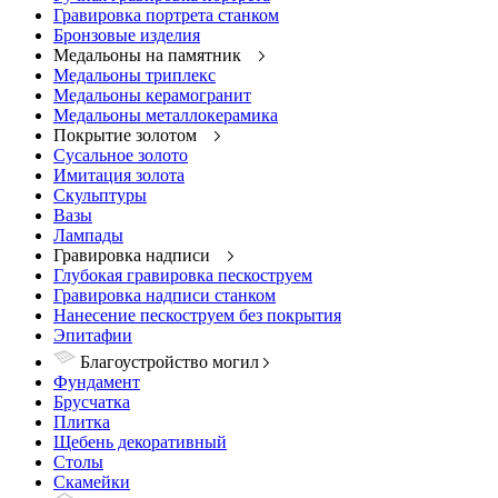
Гравировка портрета станком
Бронзовые изделия
Медальоны на памятник
Медальоны триплекс
Медальоны керамогранит
Медальоны металлокерамика
Покрытие золотом
Сусальное золото
Имитация золота
Скульптуры
Вазы
Лампады
Гравировка надписи
Глубокая гравировка пескоструем
Гравировка надписи станком
Нанесение пескоструем без покрытия
Эпитафии
Благоустройство могил
Фундамент
Брусчатка
Плитка
Щебень декоративный
Столы
Скамейки