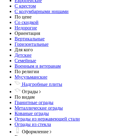
Европейские
С крестом
С колумбарными нишами
По цене
Со скидкой
Недорогие
Ориентация
Вертикальные
Горизонтальные
Для кого
Детские
Семейные
Военным и ветеранам
По религии
Мусульманские
Надгробные плиты
Ограды
По видам
Гранитные ограды
Металлические ограды
Кованые ограды
Ограды из нержавеющей стали
Ограды из стекла
Оформление