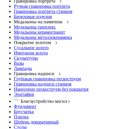
Гравировка портрета
Ручная гравировка портрета
Гравировка портрета станком
Бронзовые изделия
Медальоны на памятник
Медальоны триплекс
Медальоны керамогранит
Медальоны металлокерамика
Покрытие золотом
Сусальное золото
Имитация золота
Скульптуры
Вазы
Лампады
Гравировка надписи
Глубокая гравировка пескоструем
Гравировка надписи станком
Нанесение пескоструем без покрытия
Эпитафии
Благоустройство могил
Фундамент
Брусчатка
Плитка
Щебень декоративный
Столы