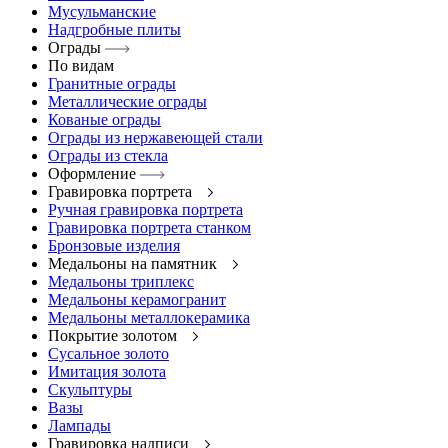
Мусульманские
Надгробные плиты
Ограды
По видам
Гранитные ограды
Металлические ограды
Кованые ограды
Ограды из нержавеющей стали
Ограды из стекла
Оформление
Гравировка портрета
Ручная гравировка портрета
Гравировка портрета станком
Бронзовые изделия
Медальоны на памятник
Медальоны триплекс
Медальоны керамогранит
Медальоны металлокерамика
Покрытие золотом
Сусальное золото
Имитация золота
Скульптуры
Вазы
Лампады
Гравировка надписи