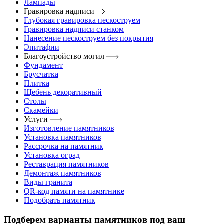
Лампады
Гравировка надписи
Глубокая гравировка пескоструем
Гравировка надписи станком
Нанесение пескоструем без покрытия
Эпитафии
Благоустройство могил
Фундамент
Брусчатка
Плитка
Щебень декоративный
Столы
Скамейки
Услуги
Изготовление памятников
Установка памятников
Рассрочка на памятник
Установка оград
Реставрация памятников
Демонтаж памятников
Виды гранита
QR-код памяти на памятнике
Подобрать памятник
Подберем варианты памятников под ваш