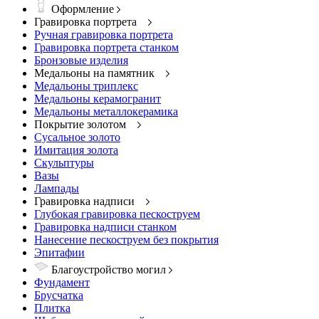
Оформление
Гравировка портрета
Ручная гравировка портрета
Гравировка портрета станком
Бронзовые изделия
Медальоны на памятник
Медальоны триплекс
Медальоны керамогранит
Медальоны металлокерамика
Покрытие золотом
Сусальное золото
Имитация золота
Скульптуры
Вазы
Лампады
Гравировка надписи
Глубокая гравировка пескоструем
Гравировка надписи станком
Нанесение пескоструем без покрытия
Эпитафии
Благоустройство могил
Фундамент
Брусчатка
Плитка