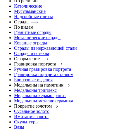
По религии
Католические
Мусульманские
Надгробные плиты
Ограды
По видам
Гранитные ограды
Металлические ограды
Кованые ограды
Ограды из нержавеющей стали
Ограды из стекла
Оформление
Гравировка портрета
Ручная гравировка портрета
Гравировка портрета станком
Бронзовые изделия
Медальоны на памятник
Медальоны триплекс
Медальоны керамогранит
Медальоны металлокерамика
Покрытие золотом
Сусальное золото
Имитация золота
Скульптуры
Вазы