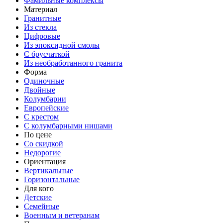
Фамильные комплексы
Материал
Гранитные
Из стекла
Цифровые
Из эпоксидной смолы
С брусчаткой
Из необработанного гранита
Форма
Одиночные
Двойные
Колумбарии
Европейские
С крестом
С колумбарными нишами
По цене
Со скидкой
Недорогие
Ориентация
Вертикальные
Горизонтальные
Для кого
Детские
Семейные
Военным и ветеранам