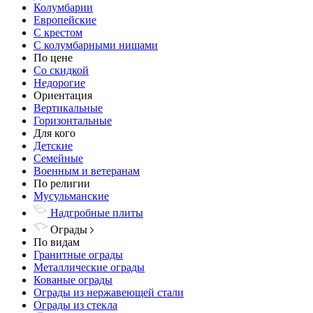
Колумбарии
Европейские
С крестом
С колумбарными нишами
По цене
Со скидкой
Недорогие
Ориентация
Вертикальные
Горизонтальные
Для кого
Детские
Семейные
Военным и ветеранам
По религии
Мусульманские
Надгробные плиты
Ограды
По видам
Гранитные ограды
Металлические ограды
Кованые ограды
Ограды из нержавеющей стали
Ограды из стекла