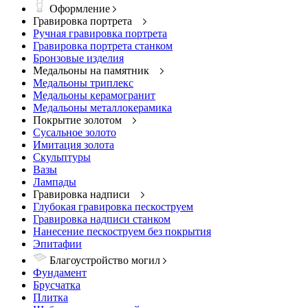
Оформление
Гравировка портрета
Ручная гравировка портрета
Гравировка портрета станком
Бронзовые изделия
Медальоны на памятник
Медальоны триплекс
Медальоны керамогранит
Медальоны металлокерамика
Покрытие золотом
Сусальное золото
Имитация золота
Скульптуры
Вазы
Лампады
Гравировка надписи
Глубокая гравировка пескоструем
Гравировка надписи станком
Нанесение пескоструем без покрытия
Эпитафии
Благоустройство могил
Фундамент
Брусчатка
Плитка