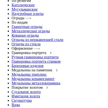
По религии
Католические
Мусульманские
Надгробные плиты
Ограды
По видам
Гранитные ограды
Металлические ограды
Кованые ограды
Ограды из нержавеющей стали
Ограды из стекла
Оформление
Гравировка портрета
Ручная гравировка портрета
Гравировка портрета станком
Бронзовые изделия
Медальоны на памятник
Медальоны триплекс
Медальоны керамогранит
Медальоны металлокерамика
Покрытие золотом
Сусальное золото
Имитация золота
Скульптуры
Вазы