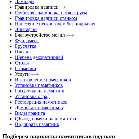
Лампады
Гравировка надписи
Глубокая гравировка пескоструем
Гравировка надписи станком
Нанесение пескоструем без покрытия
Эпитафии
Благоустройство могил
Фундамент
Брусчатка
Плитка
Щебень декоративный
Столы
Скамейки
Услуги
Изготовление памятников
Установка памятников
Рассрочка на памятник
Установка оград
Реставрация памятников
Демонтаж памятников
Виды гранита
QR-код памяти на памятнике
Подобрать памятник
Подберем варианты памятников под ваш