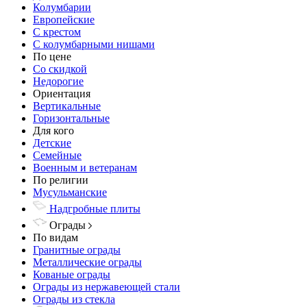
Колумбарии
Европейские
С крестом
С колумбарными нишами
По цене
Со скидкой
Недорогие
Ориентация
Вертикальные
Горизонтальные
Для кого
Детские
Семейные
Военным и ветеранам
По религии
Мусульманские
Надгробные плиты
Ограды
По видам
Гранитные ограды
Металлические ограды
Кованые ограды
Ограды из нержавеющей стали
Ограды из стекла