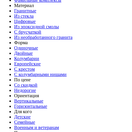
Фамильные комплексы
Материал
Гранитные
Из стекла
Цифровые
Из эпоксидной смолы
С брусчаткой
Из необработанного гранита
Форма
Одиночные
Двойные
Колумбарии
Европейские
С крестом
С колумбарными нишами
По цене
Со скидкой
Недорогие
Ориентация
Вертикальные
Горизонтальные
Для кого
Детские
Семейные
Военным и ветеранам