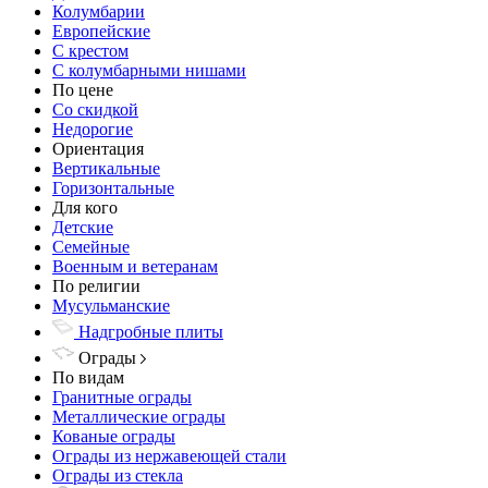
Колумбарии
Европейские
С крестом
С колумбарными нишами
По цене
Со скидкой
Недорогие
Ориентация
Вертикальные
Горизонтальные
Для кого
Детские
Семейные
Военным и ветеранам
По религии
Мусульманские
Надгробные плиты
Ограды
По видам
Гранитные ограды
Металлические ограды
Кованые ограды
Ограды из нержавеющей стали
Ограды из стекла