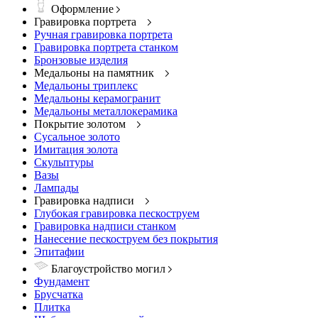
Оформление
Гравировка портрета
Ручная гравировка портрета
Гравировка портрета станком
Бронзовые изделия
Медальоны на памятник
Медальоны триплекс
Медальоны керамогранит
Медальоны металлокерамика
Покрытие золотом
Сусальное золото
Имитация золота
Скульптуры
Вазы
Лампады
Гравировка надписи
Глубокая гравировка пескоструем
Гравировка надписи станком
Нанесение пескоструем без покрытия
Эпитафии
Благоустройство могил
Фундамент
Брусчатка
Плитка