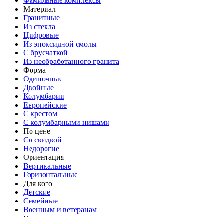
Фамильные комплексы
Материал
Гранитные
Из стекла
Цифровые
Из эпоксидной смолы
С брусчаткой
Из необработанного гранита
Форма
Одиночные
Двойные
Колумбарии
Европейские
С крестом
С колумбарными нишами
По цене
Со скидкой
Недорогие
Ориентация
Вертикальные
Горизонтальные
Для кого
Детские
Семейные
Военным и ветеранам