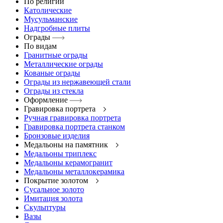
По религии
Католические
Мусульманские
Надгробные плиты
Ограды
По видам
Гранитные ограды
Металлические ограды
Кованые ограды
Ограды из нержавеющей стали
Ограды из стекла
Оформление
Гравировка портрета
Ручная гравировка портрета
Гравировка портрета станком
Бронзовые изделия
Медальоны на памятник
Медальоны триплекс
Медальоны керамогранит
Медальоны металлокерамика
Покрытие золотом
Сусальное золото
Имитация золота
Скульптуры
Вазы