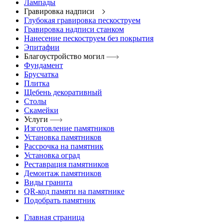
Лампады
Гравировка надписи
Глубокая гравировка пескоструем
Гравировка надписи станком
Нанесение пескоструем без покрытия
Эпитафии
Благоустройство могил
Фундамент
Брусчатка
Плитка
Щебень декоративный
Столы
Скамейки
Услуги
Изготовление памятников
Установка памятников
Рассрочка на памятник
Установка оград
Реставрация памятников
Демонтаж памятников
Виды гранита
QR-код памяти на памятнике
Подобрать памятник
Главная страница