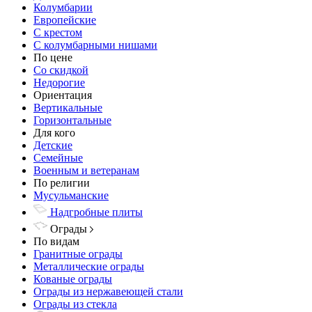
Колумбарии
Европейские
С крестом
С колумбарными нишами
По цене
Со скидкой
Недорогие
Ориентация
Вертикальные
Горизонтальные
Для кого
Детские
Семейные
Военным и ветеранам
По религии
Мусульманские
Надгробные плиты
Ограды
По видам
Гранитные ограды
Металлические ограды
Кованые ограды
Ограды из нержавеющей стали
Ограды из стекла