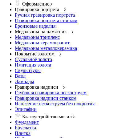
Оформление
Гравировка портрета
Ручная гравировка портрета
Гравировка портрета станком
Бронзовые изделия
Медальоны на памятник
Медальоны триплекс
Медальоны керамогранит
Медальоны металлокерамика
Покрытие золотом
Сусальное золото
Имитация золота
Скульптуры
Вазы
Лампады
Гравировка надписи
Глубокая гравировка пескоструем
Гравировка надписи станком
Нанесение пескоструем без покрытия
Эпитафии
Благоустройство могил
Фундамент
Брусчатка
Плитка