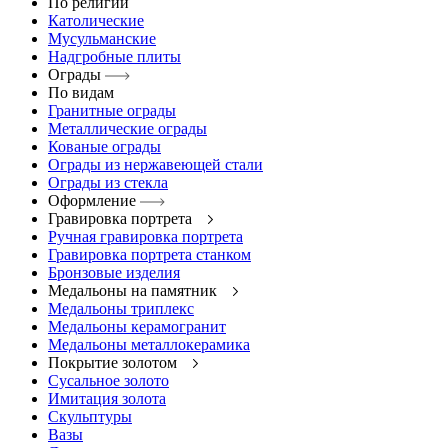
По религии
Католические
Мусульманские
Надгробные плиты
Ограды
По видам
Гранитные ограды
Металлические ограды
Кованые ограды
Ограды из нержавеющей стали
Ограды из стекла
Оформление
Гравировка портрета
Ручная гравировка портрета
Гравировка портрета станком
Бронзовые изделия
Медальоны на памятник
Медальоны триплекс
Медальоны керамогранит
Медальоны металлокерамика
Покрытие золотом
Сусальное золото
Имитация золота
Скульптуры
Вазы