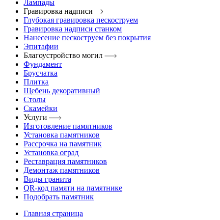
Лампады
Гравировка надписи
Глубокая гравировка пескоструем
Гравировка надписи станком
Нанесение пескоструем без покрытия
Эпитафии
Благоустройство могил
Фундамент
Брусчатка
Плитка
Щебень декоративный
Столы
Скамейки
Услуги
Изготовление памятников
Установка памятников
Рассрочка на памятник
Установка оград
Реставрация памятников
Демонтаж памятников
Виды гранита
QR-код памяти на памятнике
Подобрать памятник
Главная страница