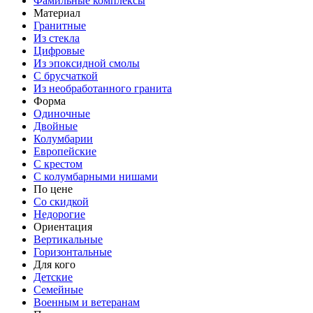
Фамильные комплексы
Материал
Гранитные
Из стекла
Цифровые
Из эпоксидной смолы
С брусчаткой
Из необработанного гранита
Форма
Одиночные
Двойные
Колумбарии
Европейские
С крестом
С колумбарными нишами
По цене
Со скидкой
Недорогие
Ориентация
Вертикальные
Горизонтальные
Для кого
Детские
Семейные
Военным и ветеранам