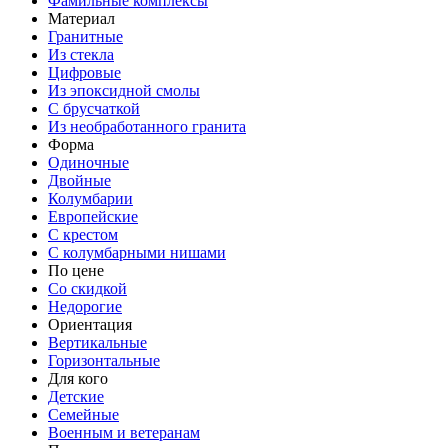
Фамильные комплексы
Материал
Гранитные
Из стекла
Цифровые
Из эпоксидной смолы
С брусчаткой
Из необработанного гранита
Форма
Одиночные
Двойные
Колумбарии
Европейские
С крестом
С колумбарными нишами
По цене
Со скидкой
Недорогие
Ориентация
Вертикальные
Горизонтальные
Для кого
Детские
Семейные
Военным и ветеранам