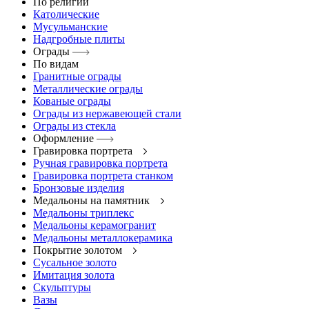
По религии
Католические
Мусульманские
Надгробные плиты
Ограды
По видам
Гранитные ограды
Металлические ограды
Кованые ограды
Ограды из нержавеющей стали
Ограды из стекла
Оформление
Гравировка портрета
Ручная гравировка портрета
Гравировка портрета станком
Бронзовые изделия
Медальоны на памятник
Медальоны триплекс
Медальоны керамогранит
Медальоны металлокерамика
Покрытие золотом
Сусальное золото
Имитация золота
Скульптуры
Вазы