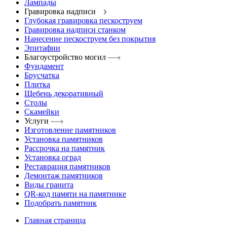
Лампады
Гравировка надписи
Глубокая гравировка пескоструем
Гравировка надписи станком
Нанесение пескоструем без покрытия
Эпитафии
Благоустройство могил
Фундамент
Брусчатка
Плитка
Щебень декоративный
Столы
Скамейки
Услуги
Изготовление памятников
Установка памятников
Рассрочка на памятник
Установка оград
Реставрация памятников
Демонтаж памятников
Виды гранита
QR-код памяти на памятнике
Подобрать памятник
Главная страница