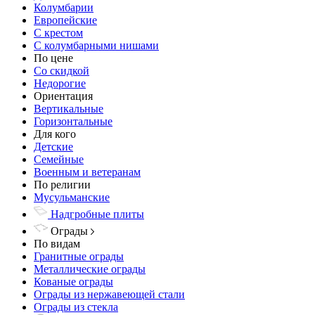
Колумбарии
Европейские
С крестом
С колумбарными нишами
По цене
Со скидкой
Недорогие
Ориентация
Вертикальные
Горизонтальные
Для кого
Детские
Семейные
Военным и ветеранам
По религии
Мусульманские
Надгробные плиты
Ограды
По видам
Гранитные ограды
Металлические ограды
Кованые ограды
Ограды из нержавеющей стали
Ограды из стекла