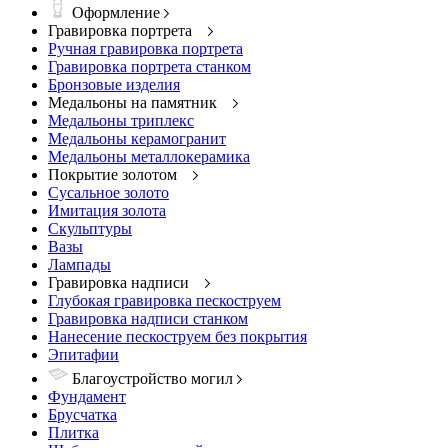
Оформление
Гравировка портрета
Ручная гравировка портрета
Гравировка портрета станком
Бронзовые изделия
Медальоны на памятник
Медальоны триплекс
Медальоны керамогранит
Медальоны металлокерамика
Покрытие золотом
Сусальное золото
Имитация золота
Скульптуры
Вазы
Лампады
Гравировка надписи
Глубокая гравировка пескоструем
Гравировка надписи станком
Нанесение пескоструем без покрытия
Эпитафии
Благоустройство могил
Фундамент
Брусчатка
Плитка