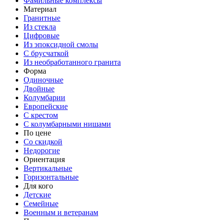
Фамильные комплексы
Материал
Гранитные
Из стекла
Цифровые
Из эпоксидной смолы
С брусчаткой
Из необработанного гранита
Форма
Одиночные
Двойные
Колумбарии
Европейские
С крестом
С колумбарными нишами
По цене
Со скидкой
Недорогие
Ориентация
Вертикальные
Горизонтальные
Для кого
Детские
Семейные
Военным и ветеранам