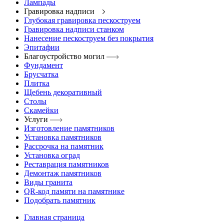
Лампады
Гравировка надписи
Глубокая гравировка пескоструем
Гравировка надписи станком
Нанесение пескоструем без покрытия
Эпитафии
Благоустройство могил
Фундамент
Брусчатка
Плитка
Щебень декоративный
Столы
Скамейки
Услуги
Изготовление памятников
Установка памятников
Рассрочка на памятник
Установка оград
Реставрация памятников
Демонтаж памятников
Виды гранита
QR-код памяти на памятнике
Подобрать памятник
Главная страница