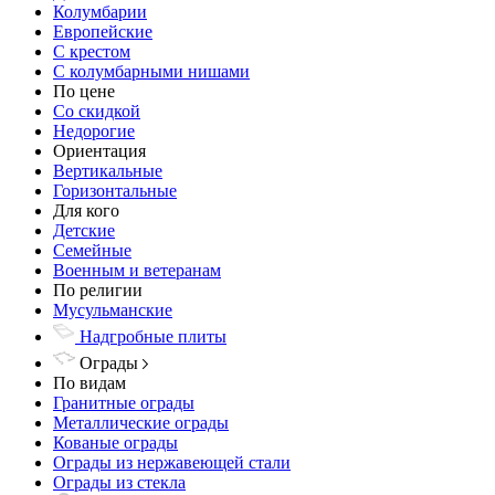
Колумбарии
Европейские
С крестом
С колумбарными нишами
По цене
Со скидкой
Недорогие
Ориентация
Вертикальные
Горизонтальные
Для кого
Детские
Семейные
Военным и ветеранам
По религии
Мусульманские
Надгробные плиты
Ограды
По видам
Гранитные ограды
Металлические ограды
Кованые ограды
Ограды из нержавеющей стали
Ограды из стекла