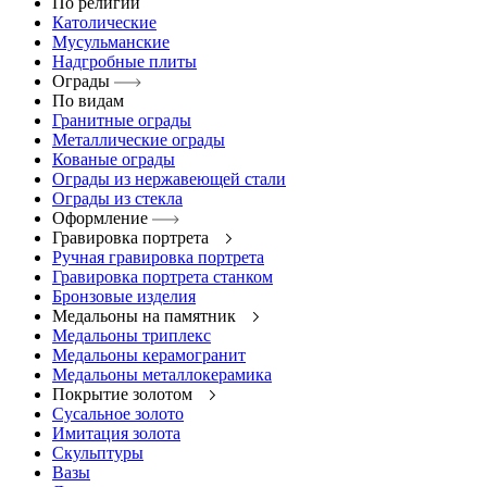
По религии
Католические
Мусульманские
Надгробные плиты
Ограды
По видам
Гранитные ограды
Металлические ограды
Кованые ограды
Ограды из нержавеющей стали
Ограды из стекла
Оформление
Гравировка портрета
Ручная гравировка портрета
Гравировка портрета станком
Бронзовые изделия
Медальоны на памятник
Медальоны триплекс
Медальоны керамогранит
Медальоны металлокерамика
Покрытие золотом
Сусальное золото
Имитация золота
Скульптуры
Вазы