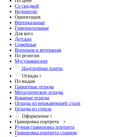
По цене
Со скидкой
Недорогие
Ориентация
Вертикальные
Горизонтальные
Для кого
Детские
Семейные
Военным и ветеранам
По религии
Мусульманские
Надгробные плиты
Ограды
По видам
Гранитные ограды
Металлические ограды
Кованые ограды
Ограды из нержавеющей стали
Ограды из стекла
Оформление
Гравировка портрета
Ручная гравировка портрета
Гравировка портрета станком