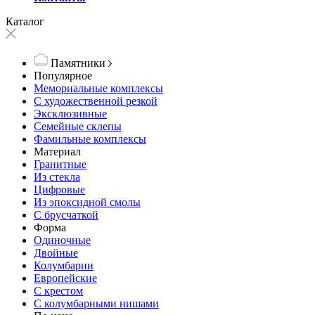
Каталог
Памятники
Популярное
Мемориальные комплексы
С художественной резкой
Эксклюзивные
Семейные склепы
Фамильные комплексы
Материал
Гранитные
Из стекла
Цифровые
Из эпоксидной смолы
С брусчаткой
Форма
Одиночные
Двойные
Колумбарии
Европейские
С крестом
С колумбарными нишами