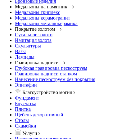
Бронзовые изделия
Медальоны на памятник
Медальоны триплекс
Медальоны керамогранит
Медальоны металлокерамика
Покрытие золотом
Сусальное золото
Имитация золота
Скульптуры
Вазы
Лампады
Гравировка надписи
Глубокая гравировка пескоструем
Гравировка надписи станком
Нанесение пескоструем без покрытия
Эпитафии
Благоустройство могил
Фундамент
Брусчатка
Плитка
Щебень декоративный
Столы
Скамейки
Услуги
Изготовление памятников