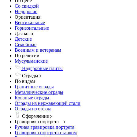
По цене
Со скидкой
Недорогие
Ориентация
Вертикальные
Горизонтальные
Для кого
Детские
Семейные
Военным и ветеранам
По религии
Мусульманские
Надгробные плиты
Ограды
По видам
Гранитные ограды
Металлические ограды
Кованые ограды
Ограды из нержавеющей стали
Ограды из стекла
Оформление
Гравировка портрета
Ручная гравировка портрета
Гравировка портрета станком