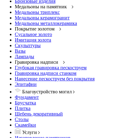
Бронзовые изделия
Медальоны на памятник
Медальоны триплекс
Медальоны керамогранит
Медальоны металлокерамика
Покрытие золотом
Сусальное золото
Имитация золота
Скульптуры
Вазы
Лампады
Гравировка надписи
Глубокая гравировка пескоструем
Гравировка надписи станком
Нанесение пескоструем без покрытия
Эпитафии
Благоустройство могил
Фундамент
Брусчатка
Плитка
Щебень декоративный
Столы
Скамейки
Услуги
Изготовление памятников