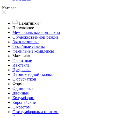
Каталог
Памятники
Популярное
Мемориальные комплексы
С художественной резкой
Эксклюзивные
Семейные склепы
Фамильные комплексы
Материал
Гранитные
Из стекла
Цифровые
Из эпоксидной смолы
С брусчаткой
Форма
Одиночные
Двойные
Колумбарии
Европейские
С крестом
С колумбарными нишами