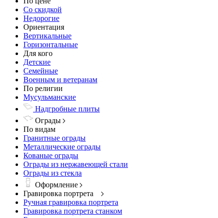
По цене
Со скидкой
Недорогие
Ориентация
Вертикальные
Горизонтальные
Для кого
Детские
Семейные
Военным и ветеранам
По религии
Мусульманские
Надгробные плиты
Ограды
По видам
Гранитные ограды
Металлические ограды
Кованые ограды
Ограды из нержавеющей стали
Ограды из стекла
Оформление
Гравировка портрета
Ручная гравировка портрета
Гравировка портрета станком