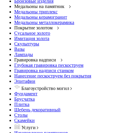
Бронзовые изделия
Медальоны на памятник
Медальоны триплекс
Медальоны керамогранит
Медальоны металлокерамика
Покрытие золотом
Сусальное золото
Имитация золота
Скульптуры
Вазы
Лампады
Гравировка надписи
Глубокая гравировка пескоструем
Гравировка надписи станком
Нанесение пескоструем без покрытия
Эпитафии
Благоустройство могил
Фундамент
Брусчатка
Плитка
Щебень декоративный
Столы
Скамейки
Услуги
Изготовление памятников